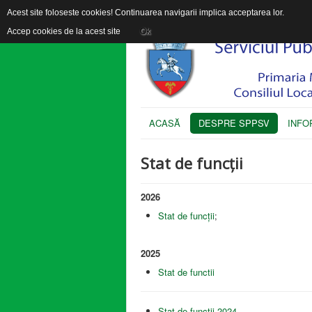
Acest site foloseste cookies! Continuarea navigarii implica acceptarea lor.
Accep cookies de la acest site
Ok
ACASĂ
DESPRE SPPSV
INFO
Stat de funcții
2026
Stat de funcții
;
2025
Stat de functii
Stat de functii 2024