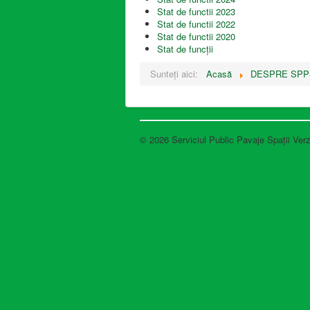
Stat de functii 2023
Stat de functii 2022
Stat de functii 2020
Stat de funcții
Sunteți aici:
Acasă
DESPRE SPP
© 2026 Serviciul Public Pavaje Spații Verz